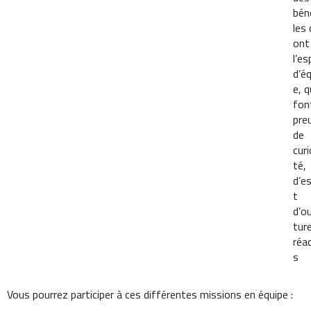
bén
les 
ont
l’es
d’é
e, q
fon
pre
de
curi
té,
d’es
t
d’o
tur
réac
s
Vous pourrez participer à ces différentes missions en équipe :