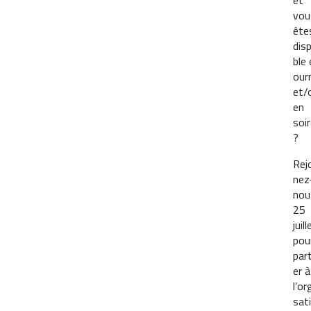
et
vou
ête
dis
ble 
our
et/
en
soi
?
Rej
nez
nou
25
juill
pou
part
er à
l’or
sat