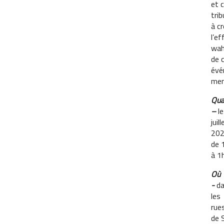
et 
trib
à cr
l’e
wa
de 
évé
men
Qu
–
l
juill
20
de 
à 1
Où
-
d
les
rue
de 