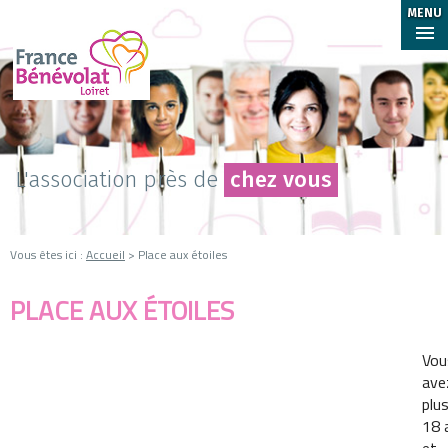
MENU
L'association près de
chez vous
Vous êtes ici :
Accueil
> Place aux étoiles
PLACE AUX ÉTOILES
Vou
ave
plu
18 