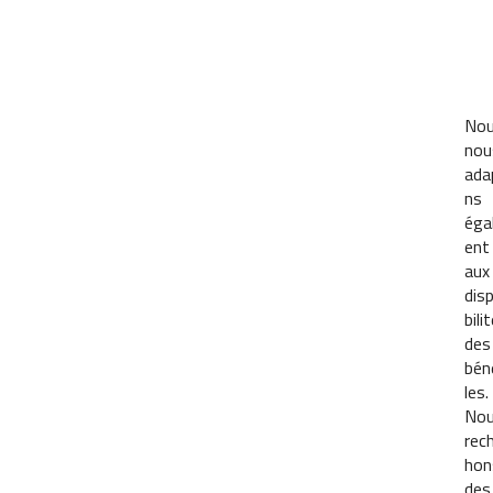
No
nou
ada
ns
éga
ent
aux
dis
bili
des
bén
les.
No
rec
hon
des