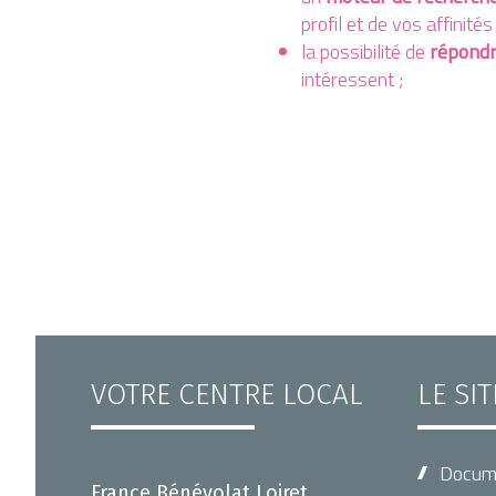
profil et de vos affinités 
la possibilité de
répondr
intéressent ;
VOTRE CENTRE LOCAL
LE SI
Docum
France Bénévolat Loiret