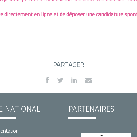
;
e directement en ligne et de déposer une candidature spo
PARTAGER
TE NATIONAL
PARTENAIRES
entation