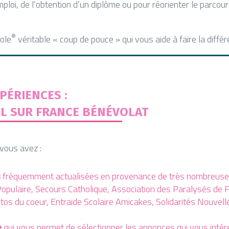
ploi, de l’obtention d’un diplôme ou pour réorienter le parcou
®
ole
véritable « coup de pouce » qui vous aide à faire la différ
PÉRIENCES :
IL SUR FRANCE BÉNÉVOLAT
 vous avez :
s
fréquemment actualisées en provenance de très nombreuses
opulaire, Secours Catholique, Association des Paralysés de F
tos du coeur, Entraide Scolaire Amicakes, Solidarités Nouvel
e
qui vous permet de sélectionner les annonces qui vous intér