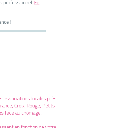
rs professionnel.
En
ence !
 associations locales près
rance, Croix-Rouge, Petits
les face au chômage,
essent en fonction de votre