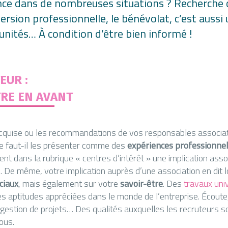
ence dans de nombreuses situations ? Recherche d
rsion professionnelle, le bénévolat, c’est aussi
ités… À condition d’être bien informé !
EUR :
TRE EN AVANT
acquise ou les recommandations de vos responsables associat
re faut-il les présenter comme des
expériences professionnel
nt dans la rubrique « centres d’intérêt » une implication asso
e même, votre implication auprès d’une association en dit 
ciaux
, mais également sur votre
savoir-être
. Des
travaux univ
 aptitudes appréciées dans le monde de l’entreprise. Écoute,
 gestion de projets… Des qualités auxquelles les recruteurs s
ous.